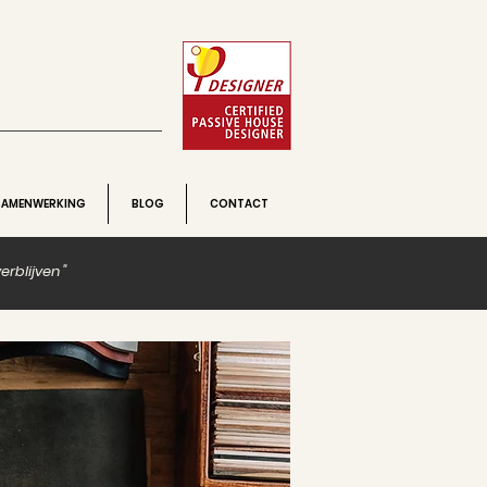
SAMENWERKING
BLOG
CONTACT
rblijven "