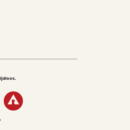
ijdloos.
o