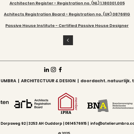
Architecten Register - Registration no. (NL) 1.180301.005
Achitects Registration Board - Registration no. (UK) 087691G
Passive House Institute - Certified Passive House Designer
 UMBRA | ARCHITECTUUR & DESIGN | doordacht. natuurlijk. t
Dorpsweg 92 | 3253 AH Ouddorp | 0614576915 |
info@atelierumbra.c
@ 2025