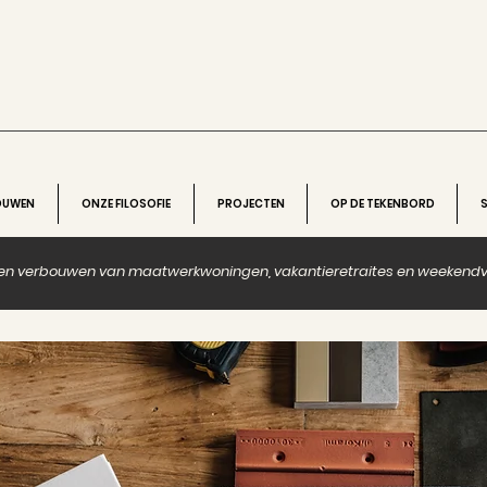
BOUWEN
ONZE FILOSOFIE
PROJECTEN
OP DE TEKENBORD
 en verbouwen van maatwerkwoningen, vakantieretraites en weekendve