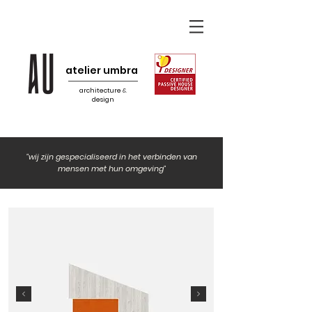
atelier umbra
architecture
&
design
"wij zijn gespecialiseerd in het verbinden van
mensen met hun omgeving"