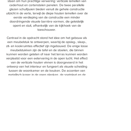
staan om hun prachtige verwering: verticale lamellen van
cederhout en cortenstalen panelen. De twee parallelle
glazen schuifpuien bieden vanuit de gehele constructie
uitzicht in de verte, terwijl de diepe houten lamellen over de
eerste verdieping van de constructie een minder
doordringende visuele barrière vormen, die geleidelijk
opent en sluit, afhankelijk van de kijkhoek van de
toeschouwer.
Centraal in de opdracht stond het idee om het gebouw als
een meubelstuk te ontwerpen, waarbij de opslag-, slaap-,
zit- en kookruimtes effectief zijn ingebouwd. De enige losse
meubelstukken zijn de tafel en de stoelen, die binnen
kunnen worden gelaten of naar het terras kunnen worden
verplaatst voor een eetervaring in de open lucht. Het effect
van de verticale houten vinnen is doorgevoerd in het
ontwerp van het interieur en fungeert als visuele scheiding
tussen de woonkamer en de keuken. De accenten van
metallisch koper in de open planken, de spatplaat en de
handvatten van het houten meubilair zijn bedoeld om de
warmte/rijke textuur en levendigheid van de stalen
bekleding naar binnen te halen, terwijl voor alle
verlichtingsarmaturen en woningtextiel een neutraal,
monochroom palet is geïntroduceerd.
Neem contact
met ons op om uw visie te
bespreken.