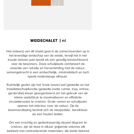
WEIDECHALET
|
nl
Het ontwerp van dit chalet gaat in de zomermaanden op in
het levendige landschap van de weide, terwijl het in het
koude seizoen juist opvalt als een gezellig toevluchtsoord
voor de bewoners. Deze schuilplaats combineert de
essentie van retraite en herverbinding met de natuur,
samengebracht in een ambachtelijk, minimalistisch en toch
speels hedendaags silhouet.
Ruimtelijk gezien zijn het 'kook-/woon/-eet-'gedeelte en het
'installaties/hulpfunctie-'gedeelte (natte ruimte, trap, entree,
garderobe) lineair georganiseerd om het gebruik van de
kleine voetafdruk te maximaliseren en efficiënte
circulatieroutes te creëren. Grote ramen en schuifpuien
openen het interieur naar de natuur. Op de
bovenverdieping bevindt zich de slaapzolder, bereikbaar
via een houten ladder.
Om een krachtig en gedenkwaardig visueel diagram te
creëren, zijn de twee in elkaar grijpende volumes elk
bekleed met contrasterende materialen, die beide bekend